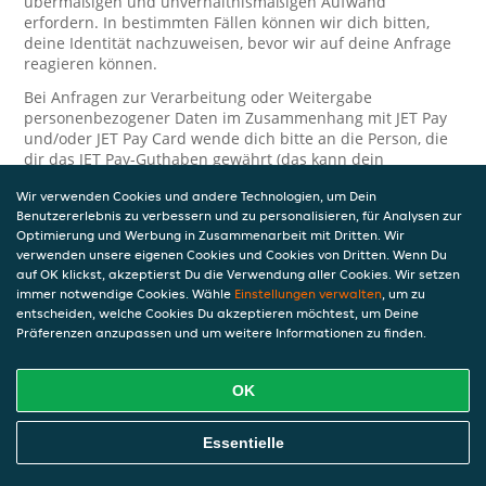
übermäßigen und unverhältnismäßigen Aufwand
erfordern. In bestimmten Fällen können wir dich bitten,
deine Identität nachzuweisen, bevor wir auf deine Anfrage
reagieren können.
Bei Anfragen zur Verarbeitung oder Weitergabe
personenbezogener Daten im Zusammenhang mit JET Pay
und/oder JET Pay Card wende dich bitte an die Person, die
dir das JET Pay-Guthaben gewährt (das kann dein
Arbeitgeber, Geschäftspartner usw. sein). Dies ist
Wir verwenden Cookies und andere Technologien, um Dein
erforderlich, da JET und die Person, die dir das Guthaben
Benutzererlebnis zu verbessern und zu personalisieren, für Analysen zur
gewährt, eine separate Verantwortung für die Verarbeitung
Optimierung und Werbung in Zusammenarbeit mit Dritten. Wir
und den Schutz deiner personenbezogenen Daten haben.
verwenden unsere eigenen Cookies und Cookies von Dritten. Wenn Du
Solltest du weitere Fragen oder Beschwerden in Bezug auf
auf OK klickst, akzeptierst Du die Verwendung aller Cookies. Wir setzen
immer notwendige Cookies. Wähle
die Verarbeitung deiner personenbezogenen Daten haben,
Einstellungen verwalten
, um zu
entscheiden, welche Cookies Du akzeptieren möchtest, um Deine
kontaktieren wir dich gerne. Wir würden uns auch über
Präferenzen anzupassen und um weitere Informationen zu finden.
Tipps oder Vorschläge zur Verbesserung unserer Erklärung
freuen.
OK
Sicherheit
JET nimmt den Schutz personenbezogener Daten sehr ernst
Essentielle
und daher ergreifen wir angemessene Maßnahmen, um
deine personenbezogenen Daten vor Missbrauch, Verlust,