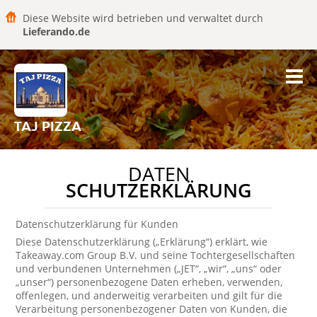
Diese Website wird betrieben und verwaltet durch
Lieferando.de
TAJ PIZZA
DATEN
SCHUTZERKLÄRUNG
Datenschutzerklärung für Kunden
Diese Datenschutzerklärung („Erklärung“) erklärt, wie
Takeaway.com Group B.V. und seine Tochtergesellschaften
und verbundenen Unternehmen („JET“, „wir“, „uns“ oder
„unser“) personenbezogene Daten erheben, verwenden,
offenlegen, und anderweitig verarbeiten und gilt für die
Verarbeitung personenbezogener Daten von Kunden, die